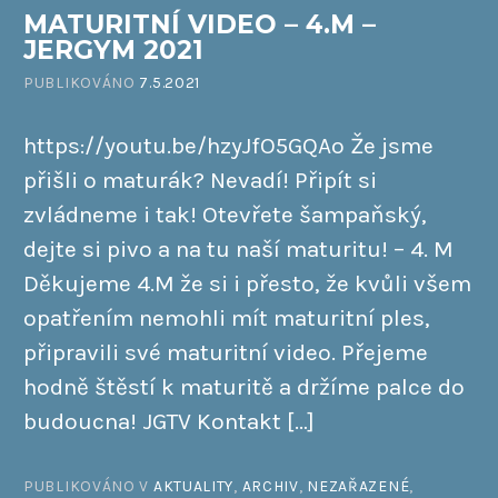
MATURITNÍ VIDEO – 4.M –
JERGYM 2021
PUBLIKOVÁNO
7.5.2021
https://youtu.be/hzyJfO5GQAo Že jsme
přišli o maturák? Nevadí! Připít si
zvládneme i tak! Otevřete šampaňský,
dejte si pivo a na tu naší maturitu! – 4. M
Děkujeme 4.M že si i přesto, že kvůli všem
opatřením nemohli mít maturitní ples,
připravili své maturitní video. Přejeme
hodně štěstí k maturitě a držíme palce do
budoucna! JGTV Kontakt […]
PUBLIKOVÁNO V
AKTUALITY
,
ARCHIV
,
NEZAŘAZENÉ
,