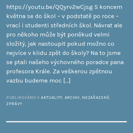
https://youtu.be/QQyrv2wCjsg S koncem
května se do škol – v podstatě po roce –
vrací i studenti středních škol. Návrat ale
pro někoho může být poněkud velmi
složitý, jak nastoupit pokud možno co
nejvíce v klidu zpět do školy? Na to jsme
se ptali našeho výchovného poradce pana
profesora Krále. Za veškerou zpětnou
vazbu budeme moc […]
PUBLIKOVÁNO V
AKTUALITY
,
ARCHIV
,
NEZAŘAZENÉ
,
ZPRÁVY