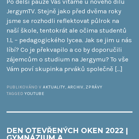
Po delší pauze Vás vítáme u nového dílu
JergymTV. Stejně jako před dvěma roky
jsme se rozhodli reflektovat půlrok na
naší škole, tentokrát ale očima studentů
1.L – pedagogického lycea. Jak se jim u nás
líbí? Co je překvapilo a co by doporučili
zájemcům o studium na Jergymu? To vše
Vám poví skupinka prváků společně […]
PUBLIKOVÁNO V
AKTUALITY
,
ARCHIV
,
ZPRÁVY
TAGGED
YOUTUBE
DEN OTEVŘENÝCH OKEN 2022 |
GYMNÁZIUM A