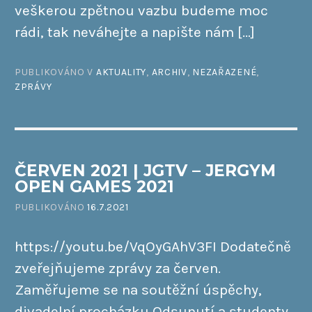
veškerou zpětnou vazbu budeme moc
rádi, tak neváhejte a napište nám […]
PUBLIKOVÁNO V
AKTUALITY
,
ARCHIV
,
NEZAŘAZENÉ
,
ZPRÁVY
ČERVEN 2021 | JGTV – JERGYM
OPEN GAMES 2021
PUBLIKOVÁNO
16.7.2021
https://youtu.be/VqOyGAhV3FI Dodatečně
zveřejňujeme zprávy za červen.
Zaměřujeme se na soutěžní úspěchy,
divadelní procházku Odsunutí a studenty