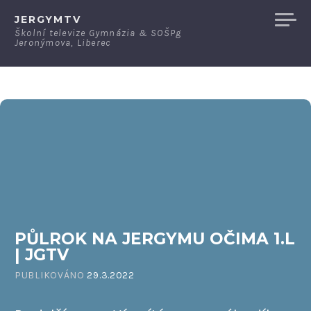
Přeskočit
JERGYMTV
na
Školní televize Gymnázia & SOŠPg
Jeronýmova, Liberec
obsah
PŮLROK NA JERGYMU OČIMA 1.L
| JGTV
PUBLIKOVÁNO
29.3.2022