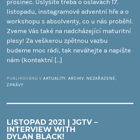
prosinec. Uslyšíte třeba o oslavách 17.
listopadu, instagramové adventní hře a o
workshopu s absolventy, co u nás proběhl.
Zveme Vás také na nadcházející maturitní
plesy! Za veškerou zpětnou vazbu
budeme moc rádi, tak neváhejte a napište
nám (kontaktní […]
PUBLIKOVÁNO V
AKTUALITY
,
ARCHIV
,
NEZAŘAZENÉ
,
ZPRÁVY
LISTOPAD 2021 | JGTV –
INTERVIEW WITH
DYLAN BLACK!