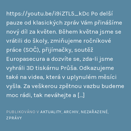
https://youtu.be/i9iZTL5_kDc Po delší
pauze od klasických zpráv Vám přinášíme
nový díl za květen. Během května jsme se
vrátili do školy, zmiňujeme ročníkové
práce (SOČ), přijímačky, soutěž
Europasecura a dozvíte se, zda-li jsme
vyhráli 3D tiskárnu Průša. Odkazujeme
také na videa, která v uplynulém měsíci
vyšla. Za veškerou zpětnou vazbu budeme
moc rádi, tak neváhejte a […]
PUBLIKOVÁNO V
AKTUALITY
,
ARCHIV
,
NEZAŘAZENÉ
,
ZPRÁVY