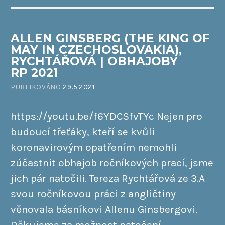
ALLEN GINSBERG (THE KING OF
MAY IN CZECHOSLOVAKIA),
RYCHTÁŘOVÁ | OBHAJOBY
RP 2021
PUBLIKOVÁNO
29.5.2021
https://youtu.be/f6YDCSfvTYc Nejen pro
budoucí třeťáky, kteří se kvůli
koronavirovým opatřením nemohli
zúčastnit obhajob ročníkových prací, jsme
jich pár natočili. Tereza Rychtářová ze 3.A
svou ročníkovou práci z angličtiny
věnovala básníkovi Allenu Ginsbergovi.
Děkujeme za možnost natočení