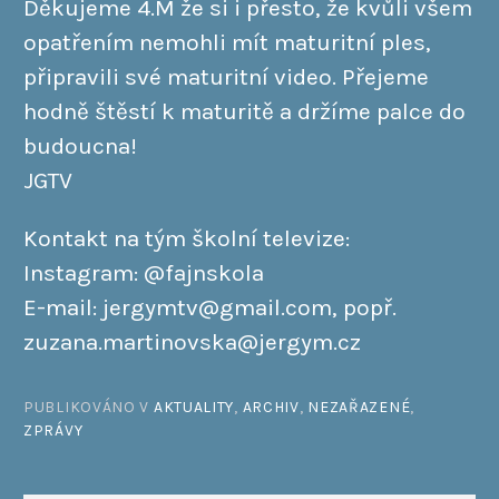
Děkujeme 4.M že si i přesto, že kvůli všem
opatřením nemohli mít maturitní ples,
připravili své maturitní video. Přejeme
hodně štěstí k maturitě a držíme palce do
budoucna!
JGTV
Kontakt na tým školní televize:
Instagram: @fajnskola
E-mail: jergymtv@gmail.com, popř.
zuzana.martinovska@jergym.cz
PUBLIKOVÁNO V
AKTUALITY
,
ARCHIV
,
NEZAŘAZENÉ
,
ZPRÁVY