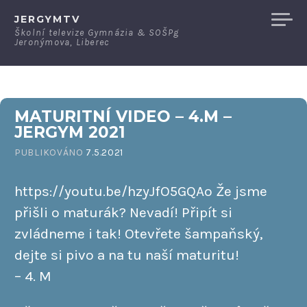
Přeskočit
JERGYMTV
na
Školní televize Gymnázia & SOŠPg
Jeronýmova, Liberec
obsah
MATURITNÍ VIDEO – 4.M –
JERGYM 2021
PUBLIKOVÁNO
7.5.2021
https://youtu.be/hzyJfO5GQAo Že jsme
přišli o maturák? Nevadí! Připít si
zvládneme i tak! Otevřete šampaňský,
dejte si pivo a na tu naší maturitu!
– 4. M