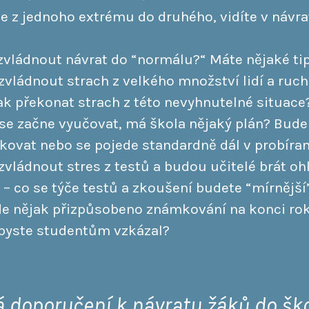
eme z jednoho extrému do druhého, vidíte v návr
k zvládnout návrat do “normálu?“ Máte nějaké ti
k zvládnout strach z velkého množství lidí a ru
k překonat strach z této nevyhnutelné situace
k se začne vyučovat, má škola nějaký plán? Bude
kovat nebo se pojede standardně dál v probíran
 zvládnout stres z testů a budou učitelé brát oh
 – co se týče testů a zkoušení budete “mírnější
ude nějak přizpůsobeno známkování na konci ro
Co byste studentům vzkázal?
 doporučení k návratu žáků do šk