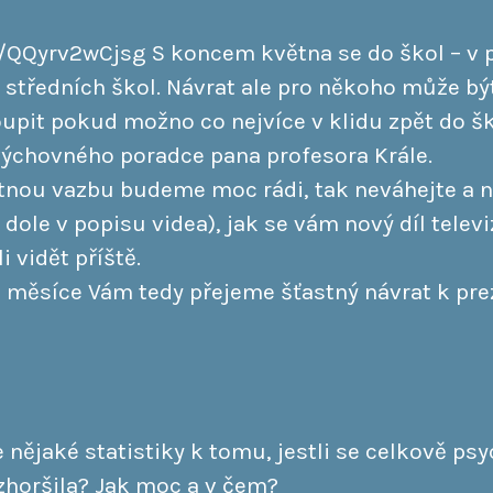
e/QQyrv2wCjsg S koncem května se do škol – v 
ti středních škol. Návrat ale pro někoho může b
toupit pokud možno co nejvíce v klidu zpět do š
výchovného poradce pana profesora Krále.
tnou vazbu budeme moc rádi, tak neváhejte a 
dole v popisu videa), jak se vám nový díl televize
i vidět příště.
 měsíce Vám tedy přejeme šťastný návrat k pre
e nějaké statistiky k tomu, jestli se celkově ps
zhoršila? Jak moc a v čem?