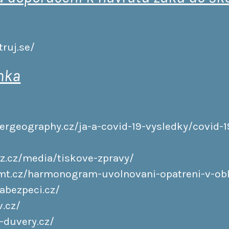
ruj.se/
nka
ergeography.cz/ja-a-covid-19-vysledky/covid-1
z.cz/media/tiskove-zpravy/
t.cz/harmonogram-uvolnovani-opatreni-v-obla
abezpeci.cz/
v.cz/
-duvery.cz/