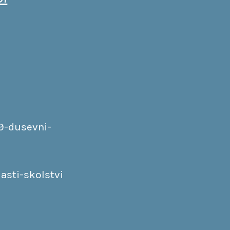
9-dusevni-
sti-skolstvi