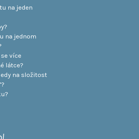
atu na jeden
py?
chu na jednom
?
 se více
é látce?
ledy na složitost
”?
ku?
ol