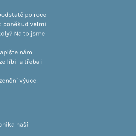
podstatě po roce
ýt poněkud velmi
koly? Na to jsme
napište nám
 líbil a třeba i
zenční výuce.
ychika naší