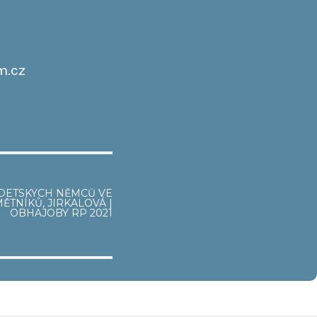
m.cz
DETSKÝCH NĚMCŮ VE
TNÍKŮ, JIRKALOVÁ |
OBHAJOBY RP 2021