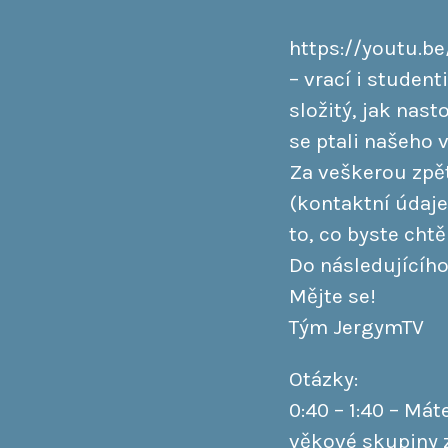
https://youtu.b
– vrací i studen
složitý, jak nas
se ptali našeho 
Za veškerou zpě
(kontaktní údaje 
to, co byste chtěl
Do následujícího
Mějte se!
Tým JergymTV
Otázky:
0:40 – 1:40 – Mát
věkové skupiny 