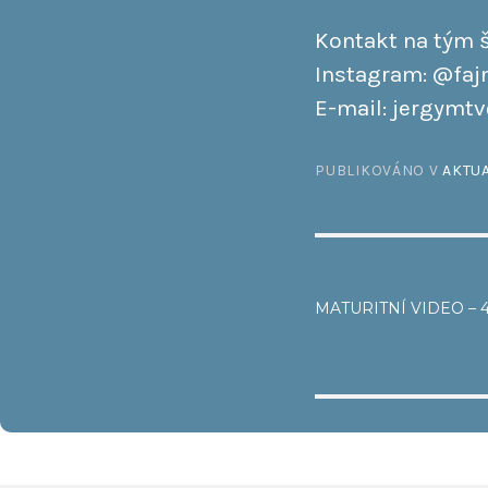
Kontakt na tým š
Instagram: @faj
E-mail: jergymt
PUBLIKOVÁNO V
AKTUA
NAVI
MATURITNÍ VIDEO – 4
PRO
PŘÍSP