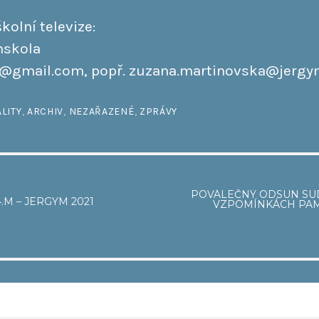
kolní televize:
nskola
v@gmail.com, popř. zuzana.martinovska@jergy
LITY
,
ARCHIV
,
NEZAŘAZENÉ
,
ZPRÁVY
GACE
POVÁLEČNÝ ODSUN SU
.M – JERGYM 2021
VZPOMÍNKÁCH PAMĚ
ĚVEK