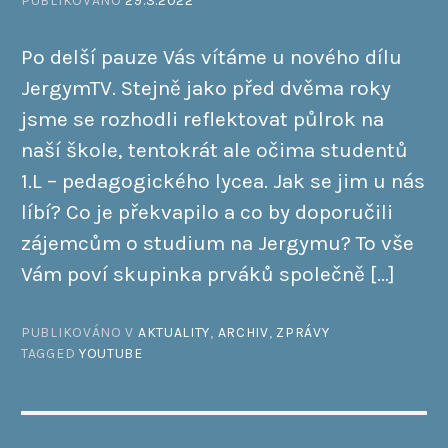
PUBLIKOVÁNO
29.3.2022
Po delší pauze Vás vítáme u nového dílu
JergymTV. Stejně jako před dvěma roky
jsme se rozhodli reflektovat půlrok na
naší škole, tentokrát ale očima studentů
1.L – pedagogického lycea. Jak se jim u nás
líbí? Co je překvapilo a co by doporučili
zájemcům o studium na Jergymu? To vše
Vám poví skupinka prváků společně […]
PUBLIKOVÁNO V
AKTUALITY
,
ARCHIV
,
ZPRÁVY
TAGGED
YOUTUBE