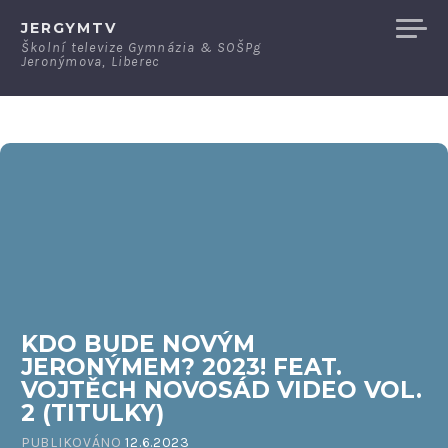
Přeskočit
JERGYMTV
na
Školní televize Gymnázia & SOŠPg
Jeronýmova, Liberec
obsah
KDO BUDE NOVÝM
JERONÝMEM? 2023! FEAT.
VOJTĚCH NOVOSÁD VIDEO VOL.
2 (TITULKY)
PUBLIKOVÁNO
12.6.2023