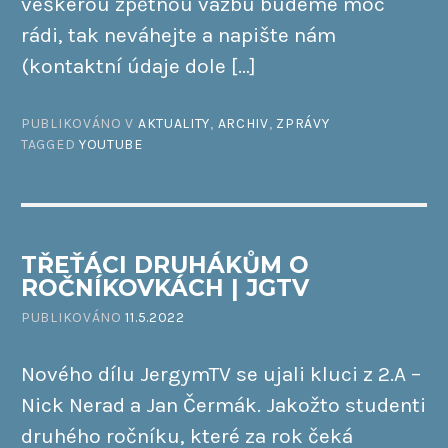
veškerou zpětnou vazbu budeme moc
rádi, tak neváhejte a napište nám
(kontaktní údaje dole […]
PUBLIKOVÁNO V
AKTUALITY
,
ARCHIV
,
ZPRÁVY
TAGGED
YOUTUBE
TŘEŤÁCI DRUHÁKŮM O
ROČNÍKOVKÁCH | JGTV
PUBLIKOVÁNO
11.5.2022
Nového dílu JergymTV se ujali kluci z 2.A –
Nick Nerad a Jan Čermák. Jakožto studenti
druhého ročníku, které za rok čeká