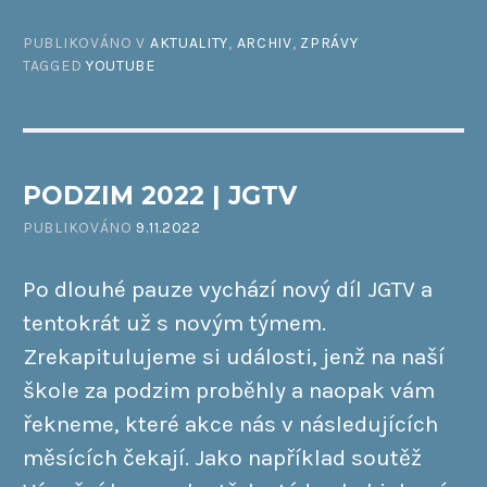
PUBLIKOVÁNO V
AKTUALITY
,
ARCHIV
,
ZPRÁVY
TAGGED
YOUTUBE
PODZIM 2022 | JGTV
PUBLIKOVÁNO
9.11.2022
Po dlouhé pauze vychází nový díl JGTV a
tentokrát už s novým týmem.
Zrekapitulujeme si události, jenž na naší
škole za podzim proběhly a naopak vám
řekneme, které akce nás v následujících
měsících čekají. Jako například soutěž