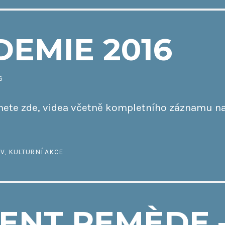
EMIE 2016
6
znete zde, videa včetně kompletního záznamu na
IV
,
KULTURNÍ AKCE
ENT REMÈDE 