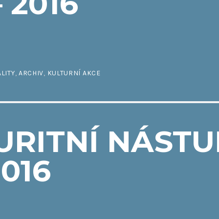
– 2016
6
LITY
,
ARCHIV
,
KULTURNÍ AKCE
URITNÍ NÁSTU
2016
6