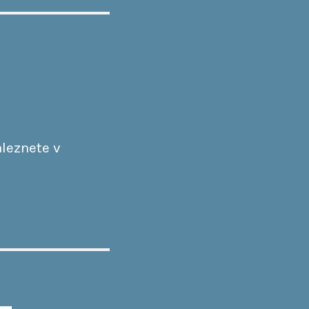
leznete v
–