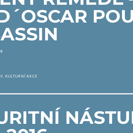
D´OSCAR POU
ASSIN
16
IV
,
KULTURNÍ AKCE
URITNÍ NÁSTU