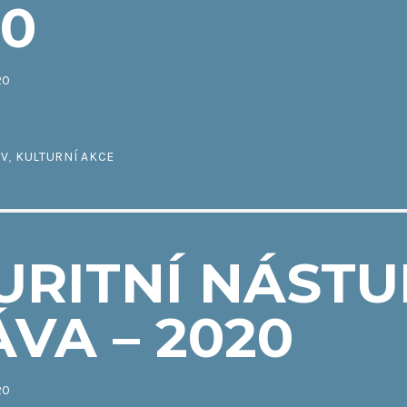
20
20
IV
,
KULTURNÍ AKCE
URITNÍ NÁSTU
VA – 2020
20