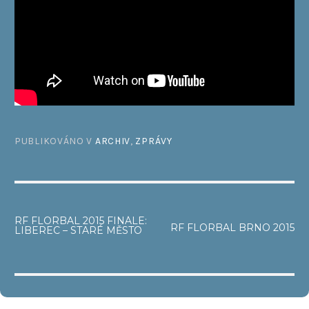
PUBLIKOVÁNO V
ARCHIV
,
ZPRÁVY
NAVIGACE
RF FLORBAL 2015 FINÁLE:
RF FLORBAL BRNO 2015
LIBEREC – STARÉ MĚSTO
PRO
PŘÍSPĚVEK