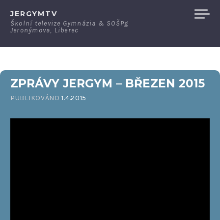
Přeskočit
JERGYMTV
na
Školní televize Gymnázia & SOŠPg
Jeronýmova, Liberec
obsah
ZPRÁVY JERGYM – BŘEZEN 2015
PUBLIKOVÁNO
1.4.2015