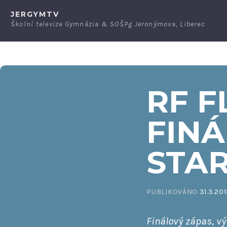
Přeskočit
JERGYMTV
na
Školní televize Gymnázia & SOŠPg Jeronýmova, Liberec
obsah
RF F
FINÁ
STA
PUBLIKOVÁNO
31.3.20
Finálový zápas, vý