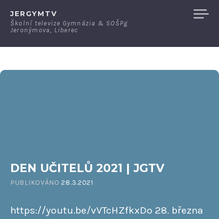
Přeskočit
JERGYMTV
na
Školní televize Gymnázia & SOŠPg
Jeronýmova, Liberec
obsah
DEN UČITELŮ 2021 | JGTV
PUBLIKOVÁNO
28.3.2021
https://youtu.be/vVTcHZfkxDo 28. března