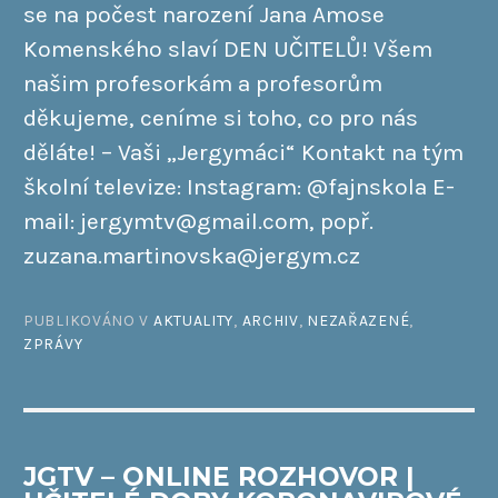
se na počest narození Jana Amose
Komenského slaví DEN UČITELŮ! Všem
našim profesorkám a profesorům
děkujeme, ceníme si toho, co pro nás
děláte! – Vaši „Jergymáci“ Kontakt na tým
školní televize: Instagram: @fajnskola E-
mail: jergymtv@gmail.com, popř.
zuzana.martinovska@jergym.cz
PUBLIKOVÁNO V
AKTUALITY
,
ARCHIV
,
NEZAŘAZENÉ
,
ZPRÁVY
JGTV – ONLINE ROZHOVOR |