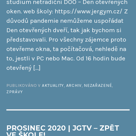
studium netradiční DOO – Den otevřených
oken. web školy: https://www.jergym.cz/ Z
důvodů pandemie nemůžeme uspořádat
Den otevřených dveří, tak jak bychom si
představovali. Pro všechny zájemce proto
otevřeme okna, ta počítačová, nehledě na
to, jestli v PC nebo Mac. Od 16 hodin bude
otevřený […]
PUBLIKOVÁNO V
AKTUALITY
,
ARCHIV
,
NEZAŘAZENÉ
,
ZPRÁVY
PROSINEC 2020 | JGTV – ZPĚT
VE ŠKOLE!