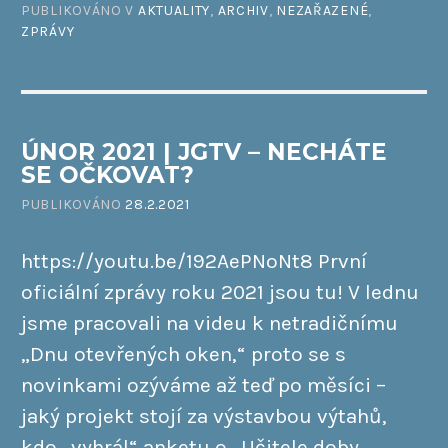
PUBLIKOVÁNO V
AKTUALITY
,
ARCHIV
,
NEZAŘAZENÉ
,
ZPRÁVY
ÚNOR 2021 | JGTV – NECHÁTE
SE OČKOVAT?
PUBLIKOVÁNO
28.2.2021
https://youtu.be/192AePNoNt8 První
oficiální zprávy roku 2021 jsou tu! V lednu
jsme pracovali na videu k netradičnímu
„Dnu otevřených oken,“ proto se s
novinkami ozýváme až teď po měsíci –
jaký projekt stojí za výstavbou výtahů,
kdo „vyhrál“ anketu o „Učitele doby