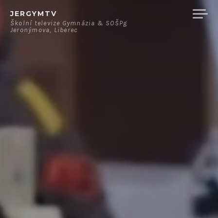
Přeskočit
JERGYMTV
na
Školní televize Gymnázia & SOŠPg
Jeronýmova, Liberec
obsah