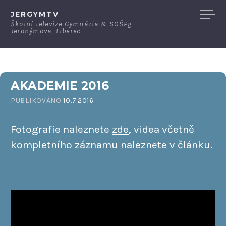
Přeskočit
JERGYMTV
na
Školní televize Gymnázia & SOŠPg
Jeronýmova, Liberec
obsah
AKADEMIE 2016
PUBLIKOVÁNO
10.7.2016
Fotografie naleznete
zde
, videa včetně
kompletního záznamu naleznete v článku.