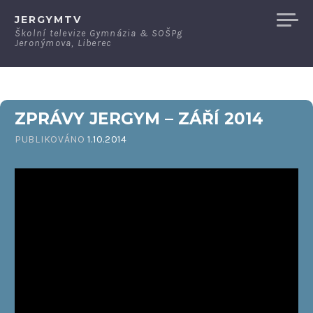
Přeskočit
JERGYMTV
na
Školní televize Gymnázia & SOŠPg
Jeronýmova, Liberec
obsah
ZPRÁVY JERGYM – ZÁŘÍ 2014
PUBLIKOVÁNO
1.10.2014