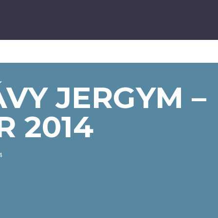
VY JERGYM –
 2014
4