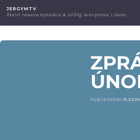
Přeskočit
JERGYMTV
na
Školní televize Gymnázia & SOŠPg Jeronýmova, Liberec
obsah
ZPRÁ
ÚNOR
PUBLIKOVÁNO
15.3.201