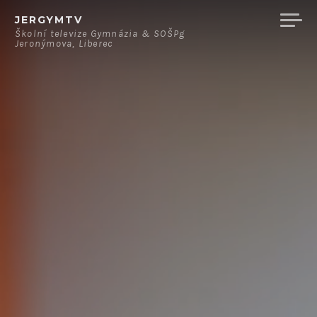
Přeskočit
JERGYMTV
na
Školní televize Gymnázia & SOŠPg
Jeronýmova, Liberec
obsah