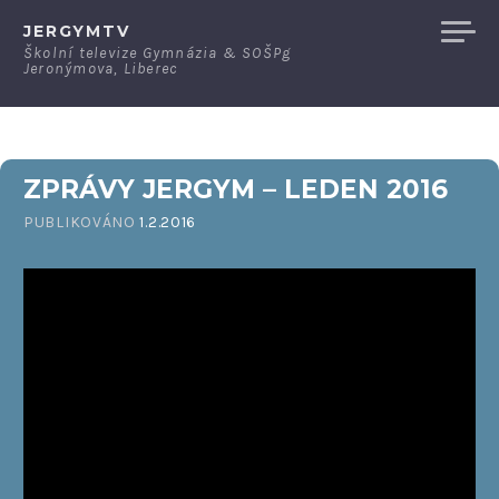
Přeskočit
JERGYMTV
na
Školní televize Gymnázia & SOŠPg
Jeronýmova, Liberec
obsah
ZPRÁVY JERGYM – LEDEN 2016
PUBLIKOVÁNO
1.2.2016