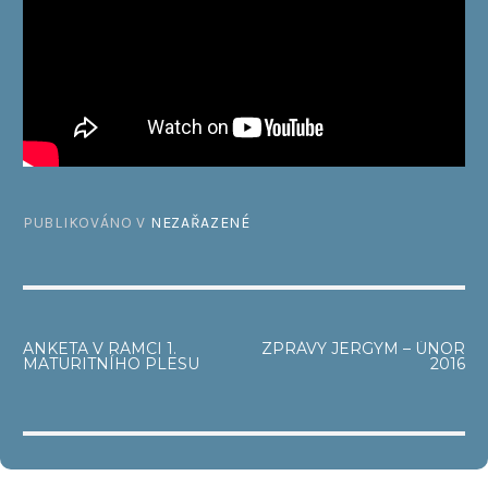
PUBLIKOVÁNO V
NEZAŘAZENÉ
NAVIGACE
ANKETA V RÁMCI 1.
ZPRÁVY JERGYM – ÚNOR
MATURITNÍHO PLESU
2016
PRO
PŘÍSPĚVEK