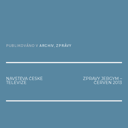
PUBLIKOVÁNO V
ARCHIV
,
ZPRÁVY
NAVIGACE
NÁVŠTĚVA ČESKÉ
ZPRÁVY JERGYM –
TELEVIZE
ČERVEN 2013
PRO
PŘÍSPĚVEK