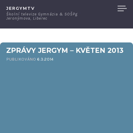
Přeskočit
JERGYMTV
na
Školní televize Gymnázia & SOŠPg
Jeronýmova, Liberec
obsah
ZPRÁVY JERGYM – KVĚTEN 2013
PUBLIKOVÁNO
6.3.2014