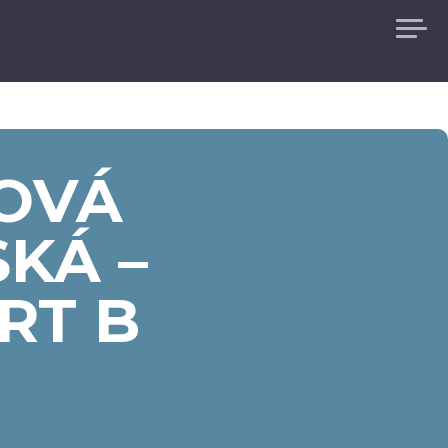
ROVÁ
KÁ –
RT B