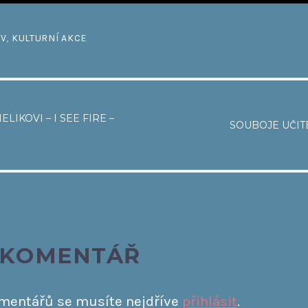
IV
,
KULTURNÍ AKCE
GACE
LIKOVI – I SEE FIRE –
SOUBOJE UČIT
ĚVEK
 KOMENTÁŘ
omentářů se musíte nejdříve
přihlásit
.