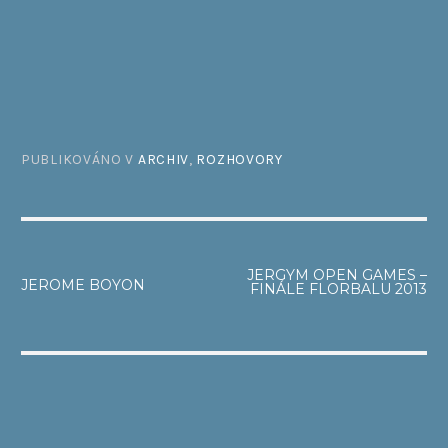
PUBLIKOVÁNO V
ARCHIV
,
ROZHOVORY
NAVIGACE
JERGYM OPEN GAMES –
JEROME BOYON
FINÁLE FLORBALU 2013
PRO
PŘÍSPĚVEK