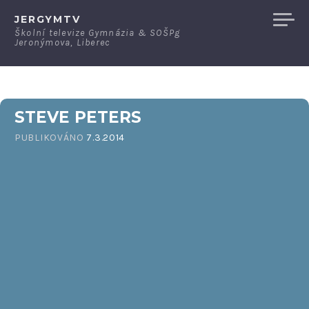
Přeskočit
JERGYMTV
na
Školní televize Gymnázia & SOŠPg
Jeronýmova, Liberec
obsah
STEVE PETERS
PUBLIKOVÁNO
7.3.2014