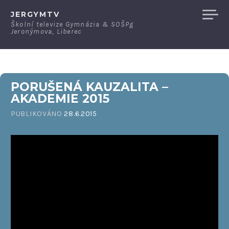
Přeskočit
JERGYMTV
na
Školní televize Gymnázia & SOŠPg
Jeronýmova, Liberec
obsah
PORUŠENÁ KAUZALITA –
AKADEMIE 2015
PUBLIKOVÁNO
28.6.2015