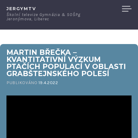
Přeskočit
JERGYMTV
na
Školní televize Gymnázia & SOŠPg
Jeronýmova, Liberec
obsah
MARTIN BŘEČKA –
KVANTITATIVNÍ VÝZKUM
PTAČÍCH POPULACÍ V OBLASTI
GRABŠTEJNSKÉHO POLESÍ
PUBLIKOVÁNO
19.4.2022