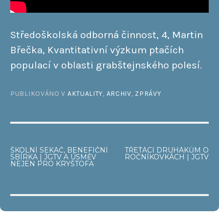
Středoškolská odborná činnost, 4, Martin
Břečka, Kvantitativní výzkum ptačích
populací v oblasti grabštejnského polesí.
PUBLIKOVÁNO V
AKTUALITY
,
ARCHIV
,
ZPRÁVY
NAVIGACE
ŠKOLNÍ SEKÁČ, BENEFIČNÍ
TŘEŤÁCI DRUHÁKŮM O
SBÍRKA | JGTV A ÚSMĚV
ROČNÍKOVKÁCH | JGTV
PRO
NEJEN PRO KRYŠTOFA
PŘÍSPĚVEK