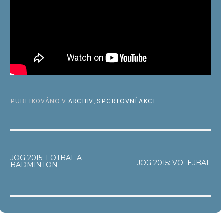
PUBLIKOVÁNO V
ARCHIV
,
SPORTOVNÍ AKCE
NAVIGACE
JOG 2015: FOTBAL A
JOG 2015: VOLEJBAL
BADMINTON
PRO
PŘÍSPĚVEK