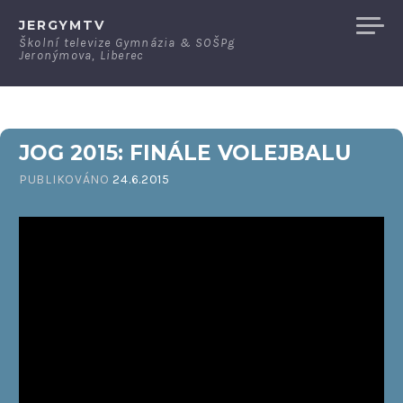
Přeskočit
JERGYMTV
na
Školní televize Gymnázia & SOŠPg
Jeronýmova, Liberec
obsah
JOG 2015: FINÁLE VOLEJBALU
PUBLIKOVÁNO
24.6.2015